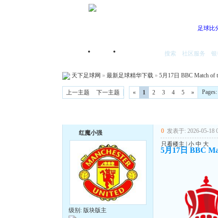
足球比
搜索
社区服务
银
首页
我的空间
天下足球网
»
最新足球精华下载
»
5月17日 BBC Match
Pages
上一主题
下一主题
«
1
2
3
4
5
»
0
发表于: 2026-05-18 0
红魔小强
只看楼主
|
小
中
大
5月17日 BBC M
级别: 版块版主