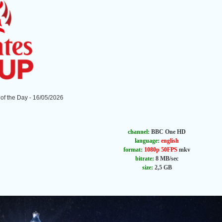
of the Day - 16/05/2026
channel:
BBC One HD
language:
english
format:
1080p 50FPS
mkv
bitrate:
8 MB/sec
size:
2,5 GB