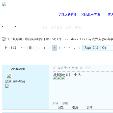
足球比分直播
NBA比分直播
官
搜索
社区服务
银行
帮助
首页
我的空间
天下足球网
»
最新足球精华下载
»
5月17日 BBC Match of the Day 周六足总
Pages: 3/11 Go
上一主题
下一主题
«
1
2
3
4
5
6
7
»
20
发表于: 2026-05-18 10:37
window001
只看该作者
|
小
中
大
级别: 替补球员
来自：
顶端
回复
引用
分享