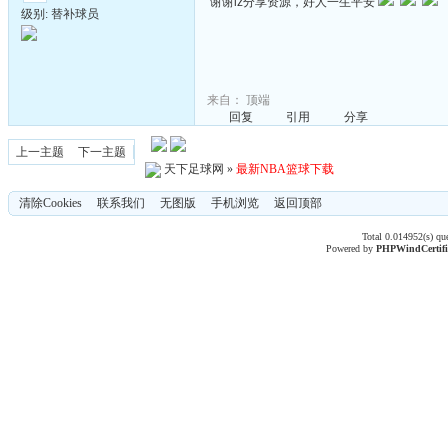
谢谢lz分享资源，好人一生平安
级别: 替补球员
来自：
顶端
回复
引用
分享
上一主题
下一主题
天下足球网
»
最新NBA篮球下载
清除Cookies
联系我们
无图版
手机浏览
返回顶部
Total 0.014952(s) qu
Powered by
PHPWind
Certif