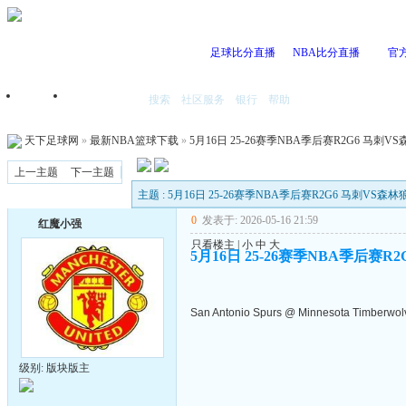
足球比分直播
NBA比分直播
官
搜索
社区服务
银行
帮助
首页
我的空间
天下足球网
»
最新NBA篮球下载
»
5月16日 25-26赛季NBA季后赛R2G6 马刺VS森
上一主题
下一主题
主题 : 5月16日 25-26赛季NBA季后赛R2G6 马刺VS森林狼
0
发表于: 2026-05-16 21:59
红魔小强
只看楼主
|
小
中
大
5月16日 25-26赛季NBA季后赛R2
San Antonio Spurs @ Minnesota Timberwol
级别: 版块版主