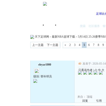
足球比
搜索
社区服务
银
首页
我的空间
天下足球网
»
最新NBA篮球下载
»
5月14日 25-26赛季N
上一主题
下一主题
«
2
3
4
5
6
7
8
9
40
发表于: 2026-05-14 
eleyar1000
只看该作者
|
小
中
大
级别: 替补球员
来自：
顶端
回复
引用