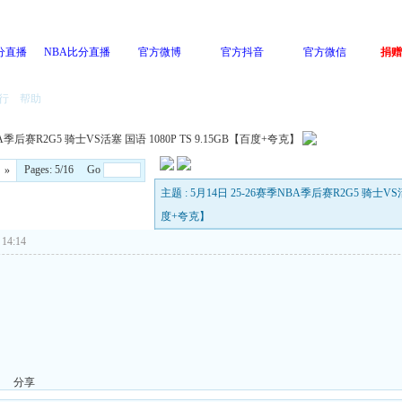
分直播
NBA比分直播
官方微博
官方抖音
官方微信
捐赠
行
帮助
BA季后赛R2G5 骑士VS活塞 国语 1080P TS 9.15GB【百度+夸克】
Pages: 5/16 Go
»
主题 : 5月14日 25-26赛季NBA季后赛R2G5 骑士VS活塞
度+夸克】
14:14
分享