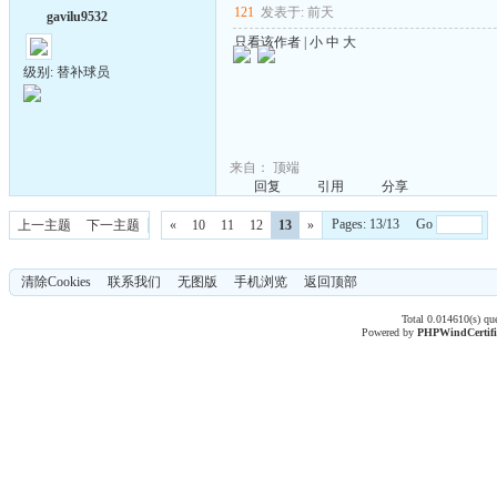
121
发表于: 前天
gavilu9532
只看该作者
|
小
中
大
级别: 替补球员
来自：
顶端
回复
引用
分享
Pages: 13/13 Go
上一主题
下一主题
«
10
11
12
13
»
清除Cookies
联系我们
无图版
手机浏览
返回顶部
Total 0.014610(s) qu
Powered by
PHPWind
Certif