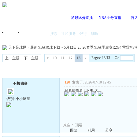
足球比分直播
NBA比分直播
官
搜索
社区服务
银行
帮助
首页
我的空间
天下足球网
»
最新NBA篮球下载
»
5月12日 25-26赛季NBA季后赛R2G4 雷霆VS湖
Pages: 13/13 Go
上一主题
下一主题
«
10
11
12
13
»
120
发表于: 2026-07-10 12:45
不想独身
只看该作者
|
小
中
大
级别: 小小球童
来自：
顶端
回复
引用
分享