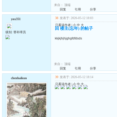
来自：
顶端
回复
引用
分享
38
发表于: 2026-05-12 18:03
ynx351
只看该作者
|
小
中
大
回 楼主(忘年) 的帖子
级别: 替补球员
kkjkjhjhjghgfdfdsds
来自：
顶端
回复
引用
分享
39
发表于: 2026-05-12 18:14
chenhaikun
只看该作者
|
小
中
大