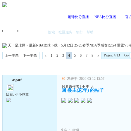
足球比分直播
NBA比分直播
官
搜索
社区服务
银行
帮助
首页
我的空间
天下足球网
»
最新NBA篮球下载
»
5月12日 25-26赛季NBA季后赛R2G4 雷霆VS湖
Pages: 4/13 Go
上一主题
下一主题
«
1
2
3
4
5
6
7
8
»
30
发表于: 2026-05-12 15:57
asgard
只看该作者
|
小
中
大
回 楼主(忘年) 的帖子
级别: 小小球童
来自：
顶端