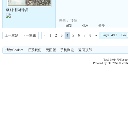
级别: 替补球员
来自：
顶端
回复
引用
分享
Pages: 4/13 Go
上一主题
下一主题
«
1
2
3
4
5
6
7
8
»
清除Cookies
联系我们
无图版
手机浏览
返回顶部
Total 0.014706(s) qu
Powered by
PHPWind
Certif