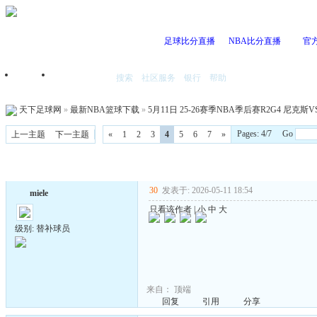
足球比分直播
NBA比分直播
官
搜索
社区服务
银行
帮助
首页
我的空间
天下足球网
»
最新NBA篮球下载
»
5月11日 25-26赛季NBA季后赛R2G4 尼克斯VS
Pages: 4/7 Go
上一主题
下一主题
«
1
2
3
4
5
6
7
»
30
发表于: 2026-05-11 18:54
miele
只看该作者
|
小
中
大
级别: 替补球员
来自：
顶端
回复
引用
分享