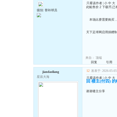
只看该作者
|
小
中
大
此帖售价 2 下载币,已有
级别: 替补球员
本场比赛需要购买，
天下足球网启用捐赠
来自：
顶端
回复
引用
12
发表于: 2026-05-05 
jiandaoliang
星辰大海
只看该作者
|
小
中
大
回 楼主(付四) 
谢谢楼主分享