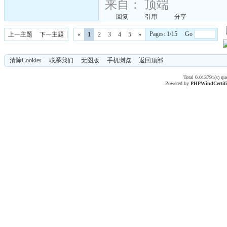
来自：
顶端
回复
引用
分享
Pages: 1/15 Go
上一主题
下一主题
«
1
2
3
4
5
»
清除Cookies
联系我们
无图版
手机浏览
返回顶部
Total 0.013791(s) qu
Powered by
PHPWind
Certif