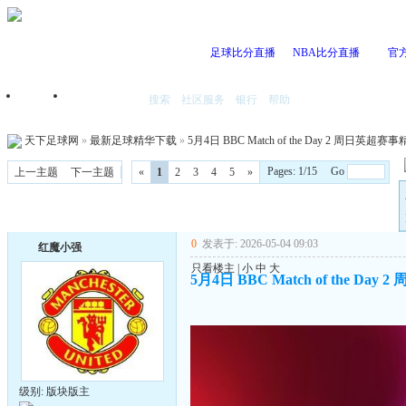
足球比分直播
NBA比分直播
官
搜索
社区服务
银行
帮助
首页
我的空间
天下足球网
»
最新足球精华下载
»
5月4日 BBC Match of the Day 2 周日英超
Pages: 1/15 Go
上一主题
下一主题
«
1
2
3
4
5
»
0
发表于: 2026-05-04 09:03
红魔小强
只看楼主
|
小
中
大
5月4日 BBC Match of the D
级别: 版块版主