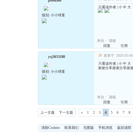
punkmd
只看该作者
|
小
中
大
级别: 小小球童
来自：
顶端
回复
引用
39
发表于: 2026-05-04 
ysj3653180
只看该作者
|
小
中
大
谢谢分享谢谢分享谢
级别: 小小球童
来自：
顶端
回复
引用
上一主题
下一主题
«
1
2
3
4
5
6
7
8
清除Cookies
联系我们
无图版
手机浏览
返回顶部