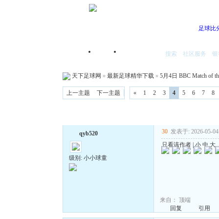
足球比
搜索
社区服务
银
首页
我的空间
天下足球网
»
最新足球精华下载
»
5月4日 BBC Match o
上一主题
下一主题
«
1
2
3
4
5
6
7
8
30
发表于: 2026-05-04 
qyb520
只看该作者
|
小
中
大
级别: 小小球童
来自：
顶端
回复
引用