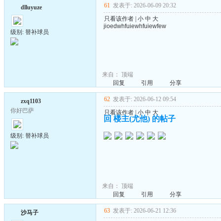
61
发表于: 2026-06-09 20:32
dlluyuze
只看该作者
|
小
中
大
jioedwhfuiewhfuiewfew
级别: 替补球员
来自：
顶端
回复
引用
分享
62
发表于: 2026-06-12 09:54
zxq1103
你好巴萨
只看该作者
|
小
中
大
回 楼主(尤他) 的帖子
级别: 替补球员
来自：
顶端
回复
引用
分享
63
发表于: 2026-06-21 12:36
沙马子