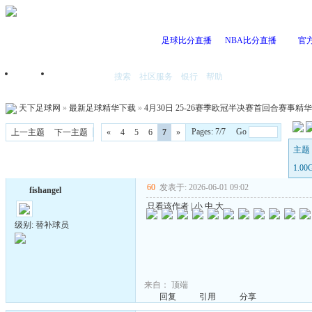
足球比分直播
NBA比分直播
官
搜索
社区服务
银行
帮助
首页
我的空间
天下足球网
»
最新足球精华下载
»
4月30日 25-26赛季欧冠半决赛首回合赛事精华 国语
Pages: 7/7 Go
上一主题
下一主题
«
4
5
6
7
»
主题 
1.0
60
发表于: 2026-06-01 09:02
fishangel
只看该作者
|
小
中
大
级别: 替补球员
来自：
顶端
回复
引用
分享