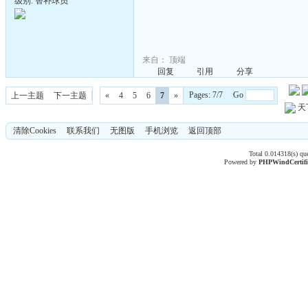
级别: 替补球员
来自：
顶端
回复
引用
分享
Pages: 7/7 Go
上一主题
下一主题
«
4
5
6
7
»
天
清除Cookies
联系我们
无图版
手机浏览
返回顶部
Total 0.014318(s) qu
Powered by
PHPWind
Certif