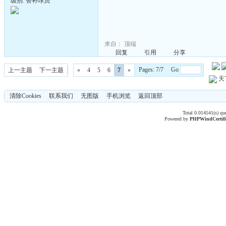
级别: 替补球员
来自：
顶端
回复
引用
分享
Pages: 7/7 Go
上一主题
下一主题
«
4
5
6
7
»
天
清除Cookies
联系我们
无图版
手机浏览
返回顶部
Total 0.014541(s) qu
Powered by
PHPWind
Certif