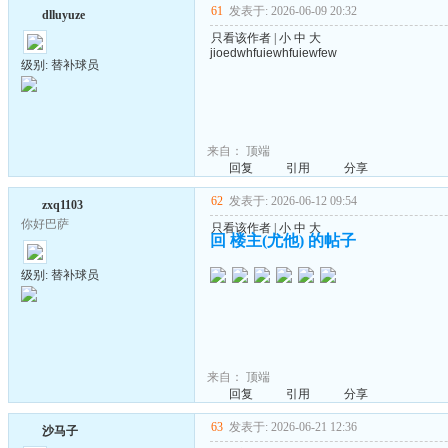
61
发表于: 2026-06-09 20:32
dlluyuze
只看该作者
|
小
中
大
jioedwhfuiewhfuiewfew
级别: 替补球员
来自：
顶端
回复
引用
分享
62
发表于: 2026-06-12 09:54
zxq1103
你好巴萨
只看该作者
|
小
中
大
回 楼主(尤他) 的帖子
级别: 替补球员
来自：
顶端
回复
引用
分享
63
发表于: 2026-06-21 12:36
沙马子