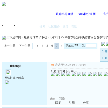
足球比分直播
NBA比分直播
官
搜索
社区服务
银行
帮助
首页
我的空间
天下足球网
»
最新足球精华下载
»
4月30日 25-26赛季欧冠半决赛首回合赛事精华 国语
Pages: 7/7 Go
上一主题
下一主题
«
4
5
6
7
»
主题 
1.0
60
发表于: 2026-06-01 09:02
fishangel
只看该作者
|
小
中
大
级别: 替补球员
来自：
顶端
回复
引用
分享