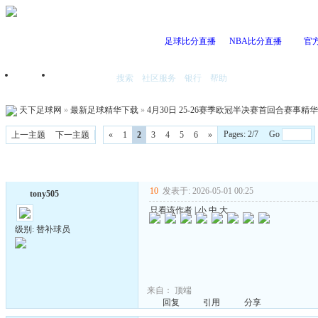
足球比分直播
NBA比分直播
官
搜索
社区服务
银行
帮助
首页
我的空间
天下足球网
»
最新足球精华下载
»
4月30日 25-26赛季欧冠半决赛首回合赛事精华 国语
Pages: 2/7 Go
上一主题
下一主题
«
1
2
3
4
5
6
»
10
发表于: 2026-05-01 00:25
tony505
只看该作者
|
小
中
大
级别: 替补球员
来自：
顶端
回复
引用
分享