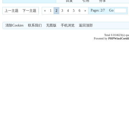
回复
引用
分享
Pages: 2/7 Go
上一主题
下一主题
«
1
2
3
4
5
6
»
清除Cookies
联系我们
无图版
手机浏览
返回顶部
Total 0.014623(s) qu
Powered by
PHPWind
Certif