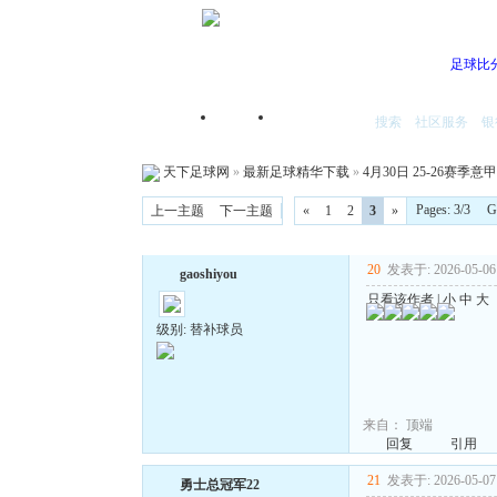
足球比
搜索
社区服务
银
首页
我的空间
天下足球网
»
最新足球精华下载
»
4月30日 25-26赛季意甲
Pages: 3/3 
上一主题
下一主题
«
1
2
3
»
20
发表于: 2026-05-06 
gaoshiyou
只看该作者
|
小
中
大
级别: 替补球员
来自：
顶端
回复
引用
21
发表于: 2026-05-07 
勇士总冠军22