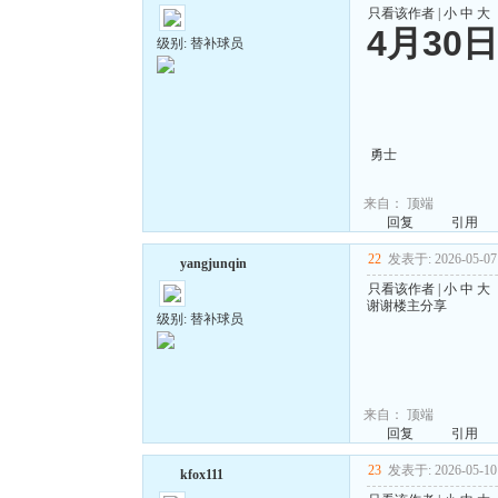
只看该作者
|
小
中
大
4月30
级别: 替补球员
勇士
来自：
顶端
回复
引用
22
发表于: 2026-05-07 
yangjunqin
只看该作者
|
小
中
大
谢谢楼主分享
级别: 替补球员
来自：
顶端
回复
引用
23
发表于: 2026-05-10 
kfox111