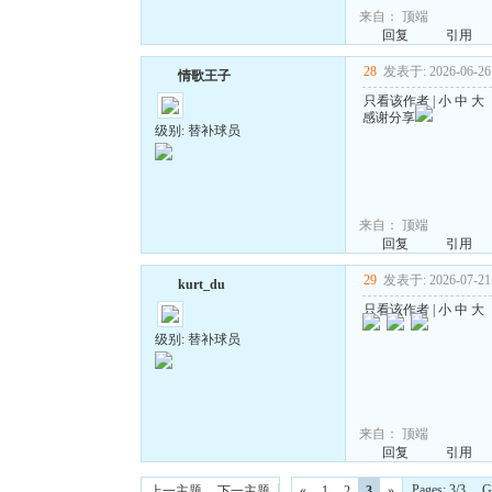
来自：
顶端
回复
引用
28
发表于: 2026-06-26 
情歌王子
只看该作者
|
小
中
大
感谢分享
级别: 替补球员
来自：
顶端
回复
引用
29
发表于: 2026-07-21 
kurt_du
只看该作者
|
小
中
大
级别: 替补球员
来自：
顶端
回复
引用
Pages: 3/3 
上一主题
下一主题
«
1
2
3
»