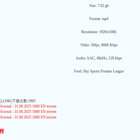
Size: 7.02 gb
Format: mp4
Resolution: 1920x1080,
Video: 50fps, 8000 Kbps
Audio: AAC, 48кHz, 128 kbps
Feed: Sky Sports Premier League
(18K)下载次数:1965
rsenal - 31.08.2025 1080 EN.torrent
rsenal - 31.08.2025 1080 EN.torrent
rsenal - 31.08.2025 1080 EN.torrent
程