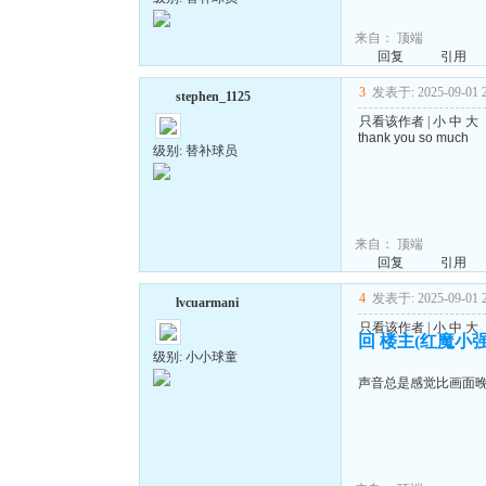
来自：
顶端
回复
引用
3
发表于: 2025-09-01 2
stephen_1125
只看该作者
|
小
中
大
thank you so much
级别: 替补球员
来自：
顶端
回复
引用
4
发表于: 2025-09-01 2
lvcuarmani
只看该作者
|
小
中
大
回 楼主(红魔小强
级别: 小小球童
声音总是感觉比画面晚