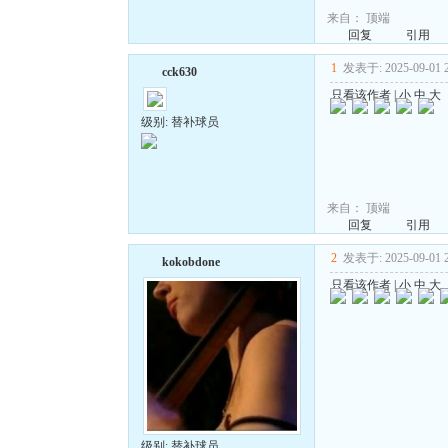
来自：
顶端
回复
引用
1
发表于: 2025-09-01 2
cck630
只看该作者
|
小
中
大
级别: 替补球员
来自：
顶端
回复
引用
2
发表于: 2025-09-01 2
kokobdone
只看该作者
|
小
中
大
级别: 替补球员