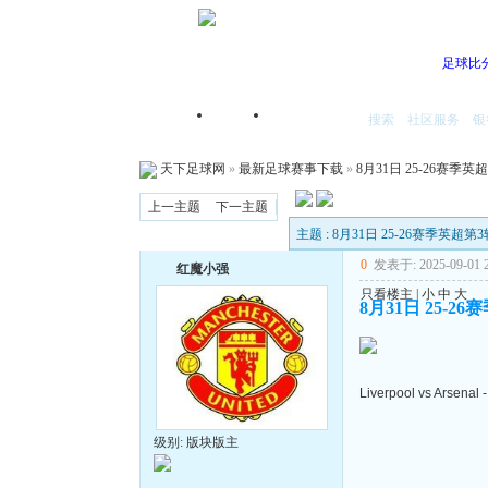
足球比
搜索
社区服务
银
首页
我的空间
天下足球网
»
最新足球赛事下载
»
8月31日 25-26赛季英
上一主题
下一主题
主题 : 8月31日 25-26赛季英超第
0
发表于: 2025-09-01 2
红魔小强
只看楼主
|
小
中
大
8月31日 25-2
Liverpool vs Arsenal 
级别: 版块版主