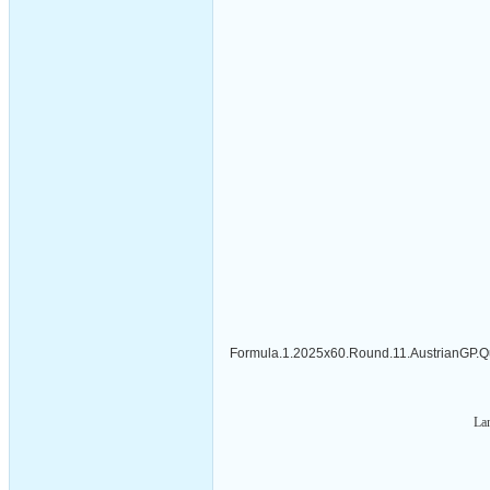
Formula.1.2025x60.Round.11.AustrianGP.Qu
La