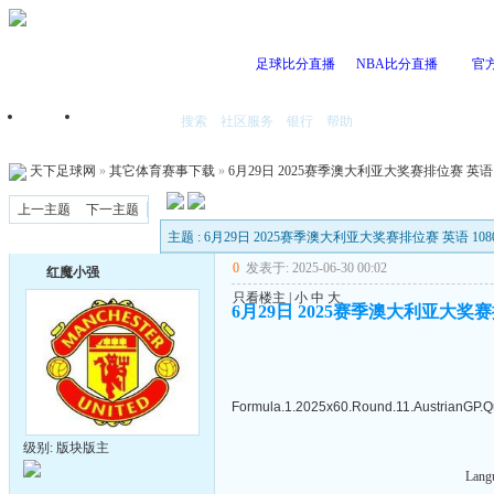
足球比分直播
NBA比分直播
官
搜索
社区服务
银行
帮助
首页
我的空间
天下足球网
»
其它体育赛事下载
»
6月29日 2025赛季澳大利亚大奖赛排位赛 英语 1
上一主题
下一主题
主题 : 6月29日 2025赛季澳大利亚大奖赛排位赛 英语 108
0
发表于: 2025-06-30 00:02
红魔小强
只看楼主
|
小
中
大
6月29日 2025赛季澳大利亚大奖赛排
Formula.1.2025x60.Round.11.AustrianGP.Qua
级别: 版块版主
Lang