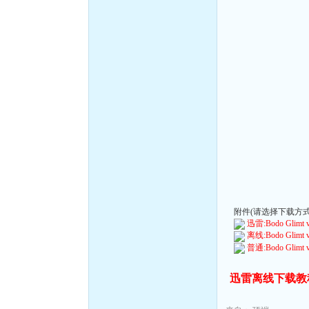
附件(请选择下载方式):
迅雷:Bodo Glimt vs
离线:Bodo Glimt vs
普通:Bodo Glimt vs
迅雷离线下载教