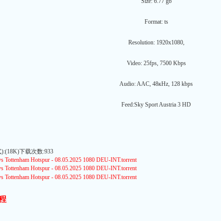
Size: 6.77 gb
Format: ts
Resolution: 1920x1080,
Video: 25fps, 7500 Kbps
Audio: AAC, 48кHz, 128 kbps
Feed:Sky Sport Austria 3 HD
(18K)下载次数:933
 Tottenham Hotspur - 08.05.2025 1080 DEU-INT.torrent
 Tottenham Hotspur - 08.05.2025 1080 DEU-INT.torrent
 Tottenham Hotspur - 08.05.2025 1080 DEU-INT.torrent
程