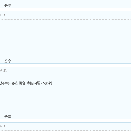
分享
0:31
分享
8:53
欧联杯半决赛次回合 博德闪耀VS热刺
分享
9:37