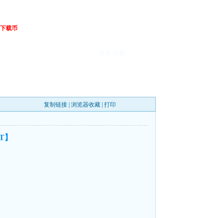
下载币
登录
注册
复制链接
|
浏览器收藏
|
打印
BT】