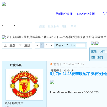
足球比分直播
NBA比分直播
官
搜索
社区服务
银行
帮助
首页
我的空间
天下足球网
»
最新足球赛事下载
»
5月7日 24-25赛季欧冠半决赛次回合 国际米兰VS
Pages: 1/2 Go
上一主题
下一主题
«
1
2
»
主题 : 5月
GB【BT】
0
发表于: 2025-05-07 23:05
红魔小强
只看楼主
|
小
中
大
5月7日 24-25赛季欧冠半决赛次回
Inter Milan vs Barcelona - 06/05/2025
级别: 版块版主