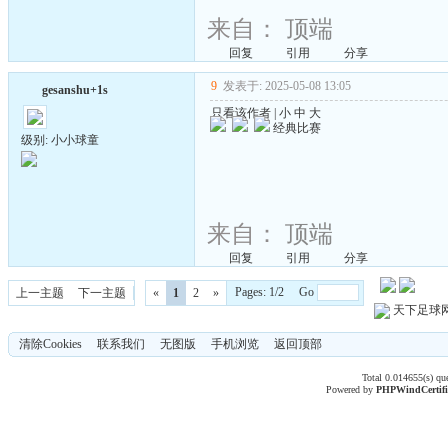
来自：
顶端
回复
引用
分享
9
发表于: 2025-05-08 13:05
gesanshu+1s
只看该作者
|
小
中
大
经典比赛
级别: 小小球童
来自：
顶端
回复
引用
分享
Pages: 1/2 Go
上一主题
下一主题
«
1
2
»
天下足球
清除Cookies
联系我们
无图版
手机浏览
返回顶部
Total 0.014655(s) qu
Powered by
PHPWind
Certif