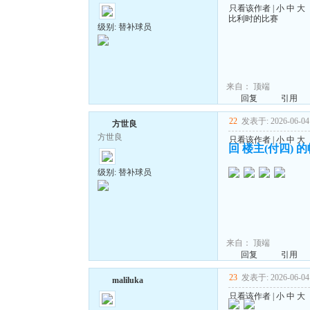
只看该作者
|
小
中
大
比利时的比赛
级别: 替补球员
来自：
顶端
回复
引用
22
发表于: 2026-06-04 
方世良
方世良
只看该作者
|
小
中
大
回 楼主(付四) 
级别: 替补球员
来自：
顶端
回复
引用
23
发表于: 2026-06-04 
maliluka
只看该作者
|
小
中
大