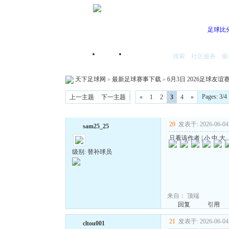
足球比
搜索
社区服务
银
首页
我的空间
天下足球网
»
最新足球赛事下载
»
6月3日 2026足球友谊赛
Pages: 3
上一主题
下一主题
«
1
2
3
4
»
20
发表于: 2026-06-04 
sam25_25
只看该作者
|
小
中
大
级别: 替补球员
来自：
顶端
回复
引用
21
发表于: 2026-06-04 
cltou001