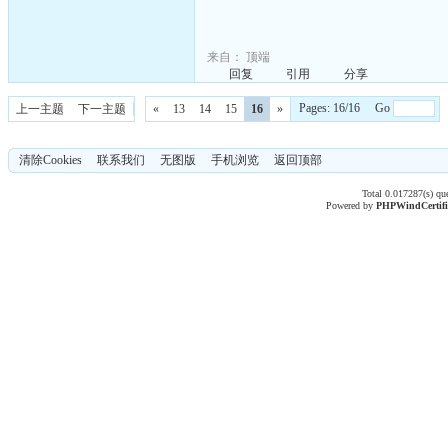
来自：
顶端
回复
引用
分享
Pages: 16/16 Go
上一主题
下一主题
«
13
14
15
16
»
清除Cookies
联系我们
无图版
手机浏览
返回顶部
Total 0.017287(s) qu
Powered by
PHPWind
Certif