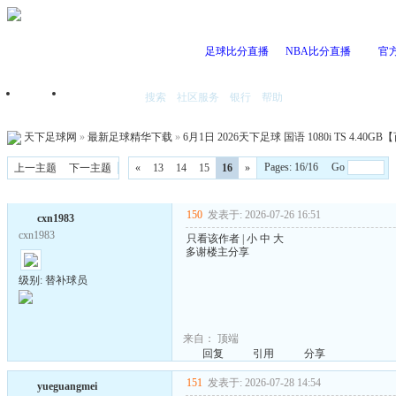
足球比分直播
NBA比分直播
官
搜索
社区服务
银行
帮助
首页
我的空间
天下足球网
»
最新足球精华下载
»
6月1日 2026天下足球 国语 1080i TS 4.40
Pages: 16/16 Go
上一主题
下一主题
«
13
14
15
16
»
150
发表于: 2026-07-26 16:51
cxn1983
cxn1983
只看该作者
|
小
中
大
多谢楼主分享
级别: 替补球员
来自：
顶端
回复
引用
分享
151
发表于: 2026-07-28 14:54
yueguangmei