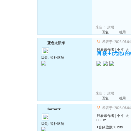
来自：
顶端
回复
引用
84
发表于: 2026-06-04 
蓝色太阳海
只看该作者
|
小
中
大
回 楼主(尤他) 
级别: 替补球员
来自：
顶端
回复
引用
85
发表于: 2026-06-04 
iloveover
只看该作者
|
小
中
大
00 Hz
级别: 替补球员
+音频位数: 0 bits