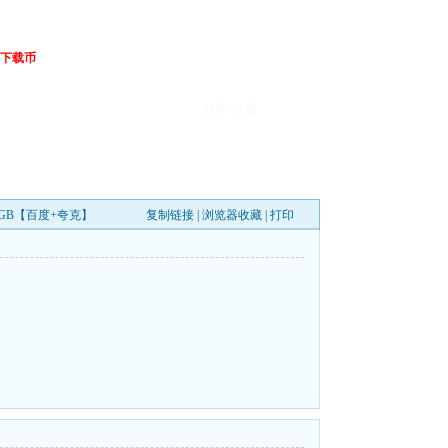
下载币
登录
注册
4.40GB【百度+夸克】
复制链接
|
浏览器收藏
|
打印