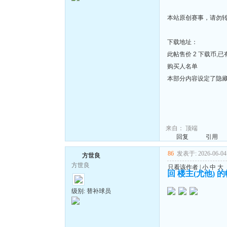
本站原创赛事，请勿
下载地址：
此帖售价 2 下载币,已有
购买人名单
本部分内容设定了隐藏
来自：
顶端
回复
引用
86
发表于: 2026-06-04 
方世良
方世良
只看该作者
|
小
中
大
回 楼主(尤他) 
级别: 替补球员