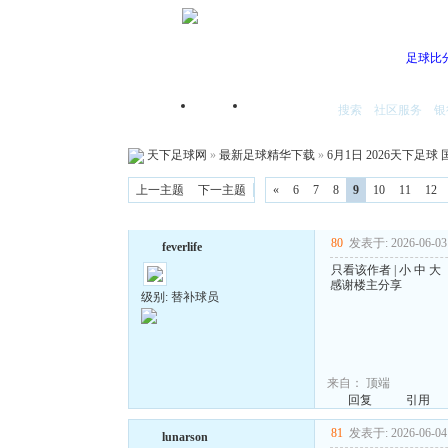
足球比
搜索
社区服务
银
首页
我的空间
天下足球网
»
最新足球精华下载
»
6月1日 2026天下足球 国
上一主题
下一主题
«
6
7
8
9
10
11
12
80
发表于: 2026-06-03 
feverlife
只看该作者
|
小
中
大
感谢楼主分享
级别: 替补球员
来自：
顶端
回复
引用
81
发表于: 2026-06-04 
lunarson