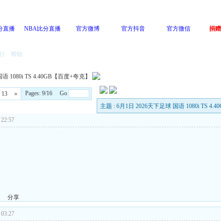
分直播
NBA比分直播
官方微博
官方抖音
官方微信
捐赠
行
帮助
语 1080i TS 4.40GB【百度+夸克】
Pages: 9/16 Go
13
»
主题 : 6月1日 2026天下足球 国语 1080i TS 
22:57
分享
03:27