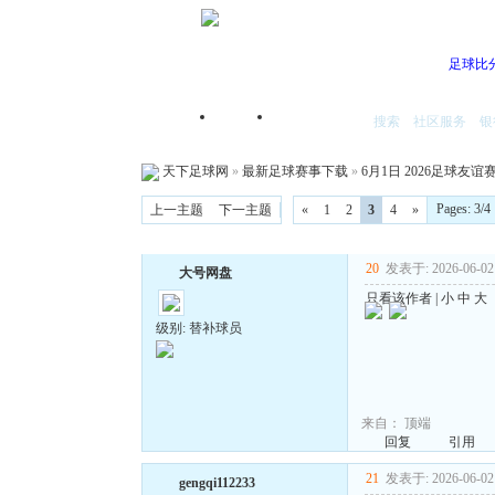
足球比
搜索
社区服务
银
首页
我的空间
天下足球网
»
最新足球赛事下载
»
6月1日 2026足球友谊赛
Pages: 3
上一主题
下一主题
«
1
2
3
4
»
20
发表于: 2026-06-02 
大号网盘
只看该作者
|
小
中
大
级别: 替补球员
来自：
顶端
回复
引用
21
发表于: 2026-06-02 
gengqi112233