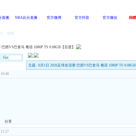
分直播
NBA比分直播
官方微博
官方抖音
官方微信
捐赠
行
帮助
 巴西VS巴拿马 葡语 1080P TS 9.08GB【百度】
/4 Go
主题 : 6月1日 2026足球友谊赛 巴西VS巴拿马 葡语 1080P TS 9.08
10:48
分享
11:27