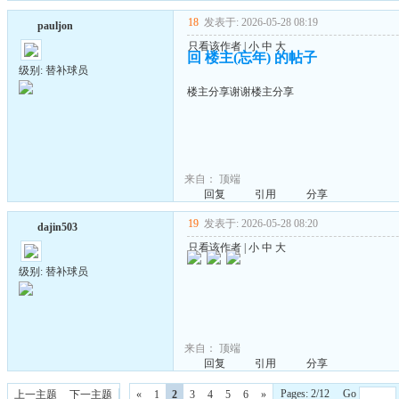
18
发表于: 2026-05-28 08:19
pauljon
只看该作者
|
小
中
大
回 楼主(忘年) 的帖子
级别: 替补球员
楼主分享谢谢楼主分享
来自：
顶端
回复
引用
分享
19
发表于: 2026-05-28 08:20
dajin503
只看该作者
|
小
中
大
级别: 替补球员
来自：
顶端
回复
引用
分享
Pages: 2/12 Go
上一主题
下一主题
«
1
2
3
4
5
6
»