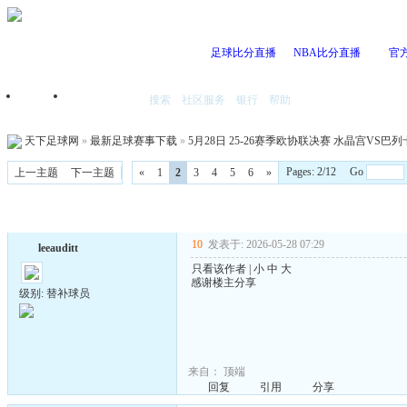
足球比分直播
NBA比分直播
官
搜索
社区服务
银行
帮助
首页
我的空间
天下足球网
»
最新足球赛事下载
»
5月28日 25-26赛季欧协联决赛 水晶宫VS巴列卡诺
Pages: 2/12 Go
上一主题
下一主题
«
1
2
3
4
5
6
»
10
发表于: 2026-05-28 07:29
leeauditt
只看该作者
|
小
中
大
感谢楼主分享
级别: 替补球员
来自：
顶端
回复
引用
分享