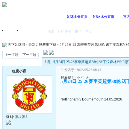
足球比分直播
NBA比分直播
官
搜索
社区服务
银行
帮助
首页
我的空间
天下足球网
»
最新足球赛事下载
»
5月24日 25-26赛季英超第38轮 诺丁汉森林VS伯
上一主题
下一主题
主题 : 5月24日 25-26赛季英超第38轮 诺丁汉森林VS伯恩茅
0
发表于: 2026-05-26 08:43
红魔小强
只看楼主
|
小
中
大
5月24日 25-26赛季英超第38轮 
Nottingham v Bournemouth 24.05.2026
级别: 版块版主