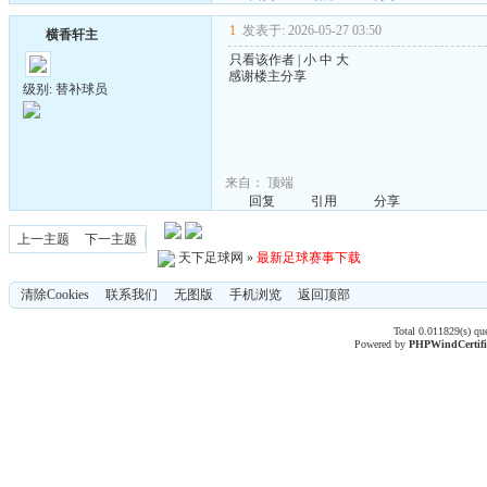
1
发表于: 2026-05-27 03:50
横香轩主
只看该作者
|
小
中
大
感谢楼主分享
级别: 替补球员
来自：
顶端
回复
引用
分享
上一主题
下一主题
天下足球网
»
最新足球赛事下载
清除Cookies
联系我们
无图版
手机浏览
返回顶部
Total 0.011829(s) qu
Powered by
PHPWind
Certif