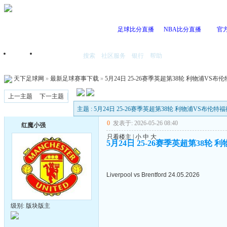
足球比分直播
NBA比分直播
官
搜索
社区服务
银行
帮助
首页
我的空间
天下足球网
»
最新足球赛事下载
»
5月24日 25-26赛季英超第38轮 利物浦VS布伦特
上一主题
下一主题
主题 : 5月24日 25-26赛季英超第38轮 利物浦VS布伦特福德
0
发表于: 2026-05-26 08:40
红魔小强
只看楼主
|
小
中
大
5月24日 25-26赛季英超第38轮 
Liverpool vs Brentford 24.05.2026
级别: 版块版主