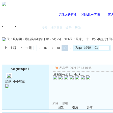
足球比分直播
NBA比分直播
官
搜索
社区服务
银行
帮助
首页
我的空间
天下足球网
»
最新足球精华下载
»
5月25日 2026天下足球(二十二载不负坚守) 国语 1
Pages: 19/19 Go
上一主题
下一主题
«
16
17
18
19
»
180
发表于: 2026-07-18 16:15
hanguanqun1
只看该作者
|
小
中
大
级别: 小小球童
来自：
顶端
回复
引用
分享