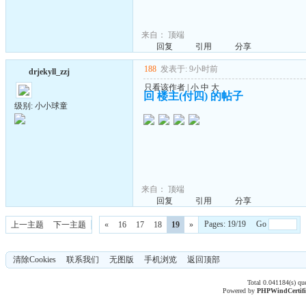
来自：
顶端
回复
引用
分享
188
发表于: 9小时前
drjekyll_zzj
只看该作者
|
小
中
大
回 楼主(付四) 的帖子
级别: 小小球童
来自：
顶端
回复
引用
分享
Pages: 19/19 Go
上一主题
下一主题
«
16
17
18
19
»
清除Cookies
联系我们
无图版
手机浏览
返回顶部
Total 0.041184(s) qu
Powered by
PHPWind
Certif