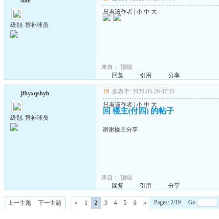
sote
只看该作者
|
小
中
大
级别: 替补球员
来自：
顶端
回复
引用
分享
19
发表于: 2026-05-26 07:15
jfbyxqshyh
只看该作者
|
小
中
大
回 楼主(付四) 的帖子
级别: 替补球员
谢谢楼主分享
来自：
顶端
回复
引用
分享
Pages: 2/19 Go
上一主题
下一主题
«
1
2
3
4
5
6
»