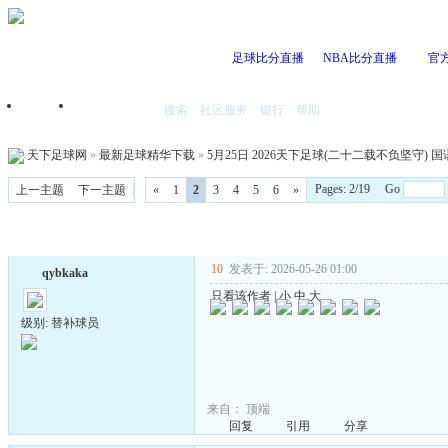
足球比分直播
NBA比分直播
官
搜索
社区服务
银行
帮助
首页
我的空间
天下足球网
»
最新足球精华下载
»
5月25日 2026天下足球(二十二载不负坚守) 国语 1
Pages: 2/19 Go
上一主题
下一主题
«
1
2
3
4
5
6
»
10
发表于: 2026-05-26 01:00
qybkaka
只看该作者
|
小
中
大
级别: 替补球员
来自：
顶端
回复
引用
分享