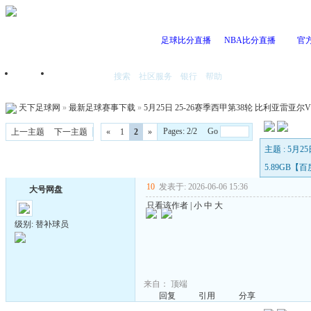
足球比分直播
NBA比分直播
官
搜索
社区服务
银行
帮助
首页
我的空间
天下足球网
»
最新足球赛事下载
»
5月25日 25-26赛季西甲第38轮 比利亚雷亚尔VS
Pages: 2/2 Go
上一主题
下一主题
«
1
2
»
主题 : 5月
5.89GB【
10
发表于: 2026-06-06 15:36
大号网盘
只看该作者
|
小
中
大
级别: 替补球员
来自：
顶端
回复
引用
分享