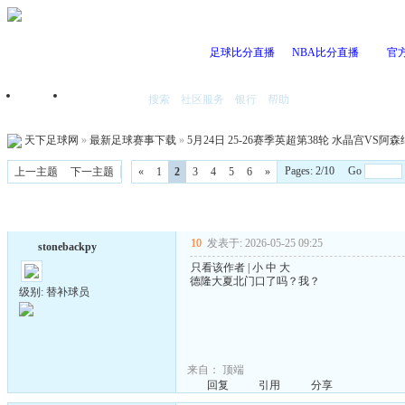
足球比分直播
NBA比分直播
官
搜索
社区服务
银行
帮助
首页
我的空间
天下足球网
»
最新足球赛事下载
»
5月24日 25-26赛季英超第38轮 水晶宫VS阿森纳 
Pages: 2/10 Go
上一主题
下一主题
«
1
2
3
4
5
6
»
10
发表于: 2026-05-25 09:25
stonebackpy
只看该作者
|
小
中
大
德隆大夏北门口了吗？我？
级别: 替补球员
来自：
顶端
回复
引用
分享