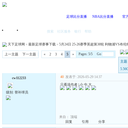
足球比分直播
NBA比分直播
官
搜索
社区服务
银行
帮助
首页
我的空间
天下足球网
»
最新足球赛事下载
»
5月24日 25-26赛季英超第38轮 利物浦VS布伦特
Pages: 5/5 Go
上一主题
下一主题
«
2
3
4
5
»
主题 
5.5
40
发表于: 2026-05-29 14:37
cw112233
只看该作者
|
小
中
大
级别: 替补球员
来自：
顶端
回复
引用
分享