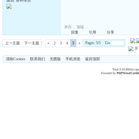
级别: 替补球员
来自：
顶端
回复
引用
分享
Pages: 5/5 Go
上一主题
下一主题
«
2
3
4
5
»
天
清除Cookies
联系我们
无图版
手机浏览
返回顶部
Total 0.013665(s) qu
Powered by
PHPWind
Certif