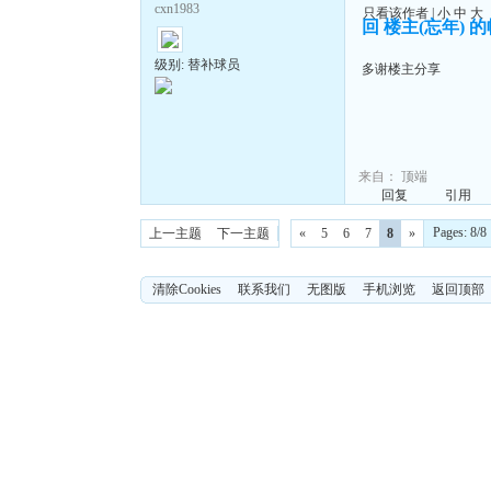
cxn1983
只看该作者
|
小
中
大
回 楼主(忘年) 
级别: 替补球员
多谢楼主分享
来自：
顶端
回复
引用
Pages: 8
上一主题
下一主题
«
5
6
7
8
»
清除Cookies
联系我们
无图版
手机浏览
返回顶部