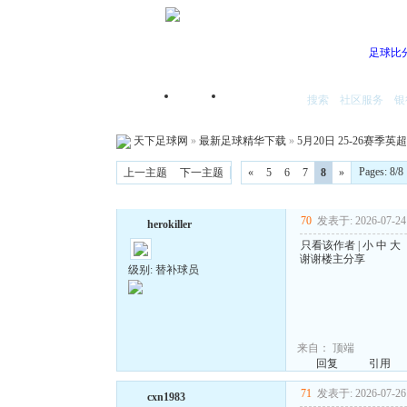
足球比
搜索
社区服务
银
首页
我的空间
天下足球网
»
最新足球精华下载
»
5月20日 25-26赛季英超
Pages: 8
上一主题
下一主题
«
5
6
7
8
»
70
发表于: 2026-07-24 
herokiller
只看该作者
|
小
中
大
谢谢楼主分享
级别: 替补球员
来自：
顶端
回复
引用
71
发表于: 2026-07-26 
cxn1983