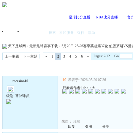
足球比分直播
NBA比分直播
官
搜索
社区服务
银行
帮助
首页
我的空间
天下足球网
»
最新足球赛事下载
»
5月20日 25-26赛季英超第37轮 伯恩茅斯VS曼城 
Pages: 2/12 Go
上一主题
下一主题
«
1
2
3
4
5
6
»
10
发表于: 2026-05-20 07:36
messino10
只看该作者
|
小
中
大
级别: 替补球员
来自：
顶端
回复
引用
分享