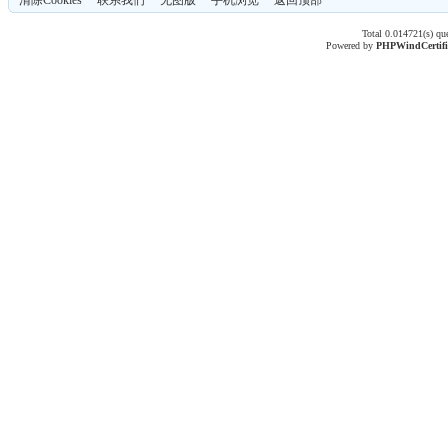
清除Cookies
联系我们
无图版
手机浏览
返回顶部
Total 0.014721(s) qu
Powered by
PHPWind
Certif