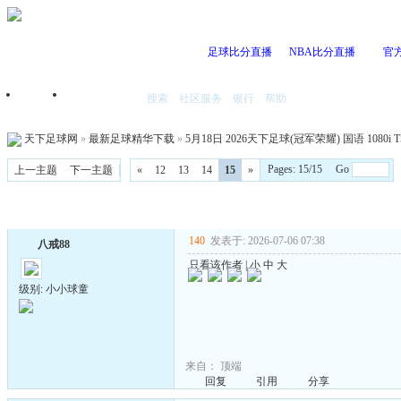
足球比分直播
NBA比分直播
官
搜索
社区服务
银行
帮助
首页
我的空间
天下足球网
»
最新足球精华下载
»
5月18日 2026天下足球(冠军荣耀) 国语 1080i 
Pages: 15/15 Go
上一主题
下一主题
«
12
13
14
15
»
140
发表于: 2026-07-06 07:38
八戒88
只看该作者
|
小
中
大
级别: 小小球童
来自：
顶端
回复
引用
分享