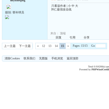
linyuanqing
只看该作者
|
小
中
大
拜仁最强攻击线
级别: 替补球员
来自：
顶端
回复
引用
分享
Pages: 15/15 Go
上一主题
下一主题
«
12
13
14
15
»
清除Cookies
联系我们
无图版
手机浏览
返回顶部
Total 0.016266(s) qu
Powered by
PHPWind
Certif