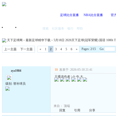
足球比分直播
NBA比分直播
官
搜索
社区服务
银行
帮助
首页
我的空间
天下足球网
»
最新足球精华下载
»
5月18日 2026天下足球(冠军荣耀) 国语 1080i 
Pages: 2/15 Go
上一主题
下一主题
«
1
2
3
4
5
6
»
10
发表于: 2026-05-18 21:41
zyz1984
只看该作者
|
小
中
大
级别: 替补球员
来自：
顶端
回复
引用
分享