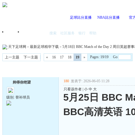
足球比分直播
NBA比分直播
官
搜索
社区服务
银行
帮助
首页
我的空间
天下足球网
»
最新足球精华下载
»
5月18日 BBC Match of the Day 2 周日英
Pages: 19/19 Go
上一主题
下一主题
«
16
17
18
19
»
180
发表于: 2026-06-05 11:28
帅得你绝望
只看该作者
|
小
中
大
5月25日 BBC M
级别: 替补球员
BBC高清英语 10