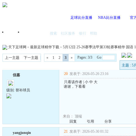
足球比分直播
NBA比分直播
官
搜索
社区服务
银行
帮助
首页
我的空间
天下足球网
»
最新足球精华下载
»
5月12日 25-26赛季法甲第33轮赛事精华 国语 10
Pages: 3/3 Go
上一主题
下一主题
«
1
2
3
»
主题 : 
20
发表于: 2026-05-26 23:16
佳嘉
只看该作者
|
小
中
大
谢谢，下看看
级别: 替补球员
来自：
顶端
回复
引用
分享
21
发表于: 2026-05-30 01:32
yangjunqin