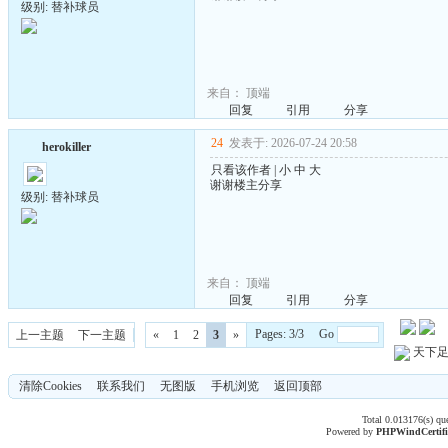
级别: 替补球员
来自：
顶端
回复
引用
分享
24
发表于: 2026-07-24 20:58
herokiller
只看该作者
|
小
中
大
谢谢楼主分享
级别: 替补球员
来自：
顶端
回复
引用
分享
Pages: 3/3 Go
上一主题
下一主题
«
1
2
3
»
天下
清除Cookies
联系我们
无图版
手机浏览
返回顶部
Total 0.013176(s) qu
Powered by
PHPWind
Certif