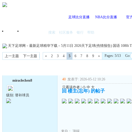
足球比分直播
NBA比分直播
官
搜索
社区服务
银行
帮助
首页
我的空间
天下足球网
»
最新足球精华下载
»
5月11日 2026天下足球(伤情报告) 国语 1080i 
Pages: 5/13 Go
上一主题
下一主题
«
2
3
4
5
6
7
8
9
»
40
发表于: 2026-05-12 10:26
miraclechen8
只看该作者
|
小
中
大
回 楼主(忘年) 的帖子
级别: 替补球员
来自：
顶端