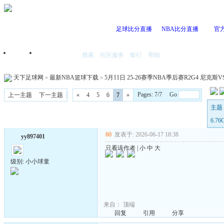
足球比分直播
NBA比分直播
官
搜索
社区服务
银行
帮助
首页
我的空间
天下足球网
»
最新NBA篮球下载
»
5月11日 25-26赛季NBA季后赛R2G4 尼克斯VS
Pages: 7/7 Go
上一主题
下一主题
«
4
5
6
7
»
主题 
6.7
60
发表于: 2026-06-17 18:38
yy897401
只看该作者
|
小
中
大
级别: 小小球童
来自：
顶端
回复
引用
分享