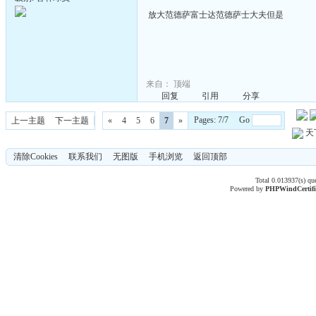
放大范德萨富士达范德萨士大夫但是
来自：
顶端
回复
引用
分享
Pages: 7/7 Go
上一主题
下一主题
«
4
5
6
7
»
天
清除Cookies
联系我们
无图版
手机浏览
返回顶部
Total 0.013937(s) qu
Powered by
PHPWind
Certif