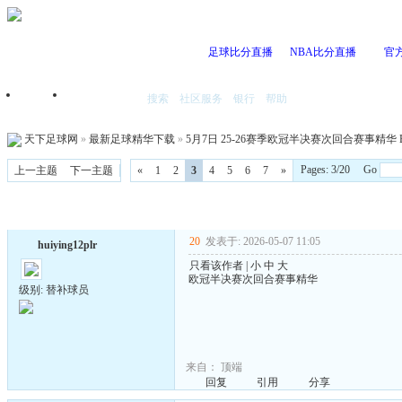
足球比分直播
NBA比分直播
官
搜索
社区服务
银行
帮助
首页
我的空间
天下足球网
»
最新足球精华下载
»
5月7日 25-26赛季欧冠半决赛次回合赛事精华 BB
Pages: 3/20 Go
上一主题
下一主题
«
1
2
3
4
5
6
7
»
20
发表于: 2026-05-07 11:05
huiying12plr
只看该作者
|
小
中
大
欧冠半决赛次回合赛事精华
级别: 替补球员
来自：
顶端
回复
引用
分享