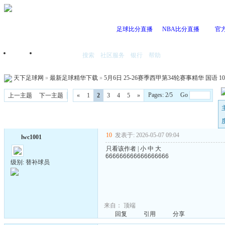
足球比分直播
NBA比分直播
官
搜索
社区服务
银行
帮助
首页
我的空间
天下足球网
»
最新足球精华下载
»
5月6日 25-26赛季西甲第34轮赛事精华 国语 108
Pages: 2/5 Go
上一主题
下一主题
«
1
2
3
4
5
»
10
发表于: 2026-05-07 09:04
lwc1001
只看该作者
|
小
中
大
666666666666666666
级别: 替补球员
来自：
顶端
回复
引用
分享