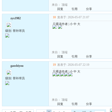
来自：
顶端
回复
引用
分享
18
发表于: 2026-05-07 21:07
zyx1982
只看该作者
|
小
中
大
级别: 替补球员
来自：
顶端
回复
引用
分享
19
发表于: 2026-05-07 22:19
gaoshiyou
只看该作者
|
小
中
大
级别: 替补球员
来自：
顶端
回复
引用
分享