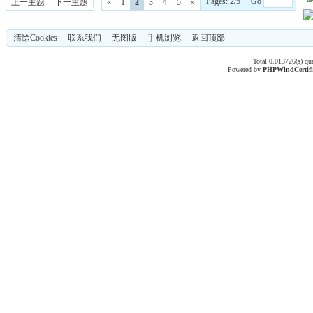
Pages: 2/5 Go
上一主题
下一主题
«
1
2
3
4
5
»
清除Cookies
联系我们
无图版
手机浏览
返回顶部
Total 0.013726(s) qu
Powered by
PHPWind
Certif