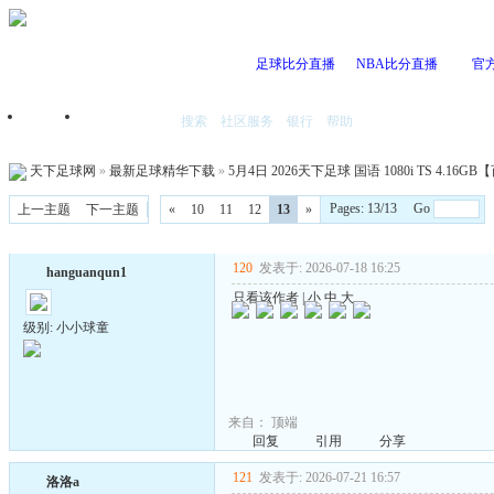
足球比分直播
NBA比分直播
官
搜索
社区服务
银行
帮助
首页
我的空间
天下足球网
»
最新足球精华下载
»
5月4日 2026天下足球 国语 1080i TS 4.16
Pages: 13/13 Go
上一主题
下一主题
«
10
11
12
13
»
120
发表于: 2026-07-18 16:25
hanguanqun1
只看该作者
|
小
中
大
级别: 小小球童
来自：
顶端
回复
引用
分享
121
发表于: 2026-07-21 16:57
洛洛a