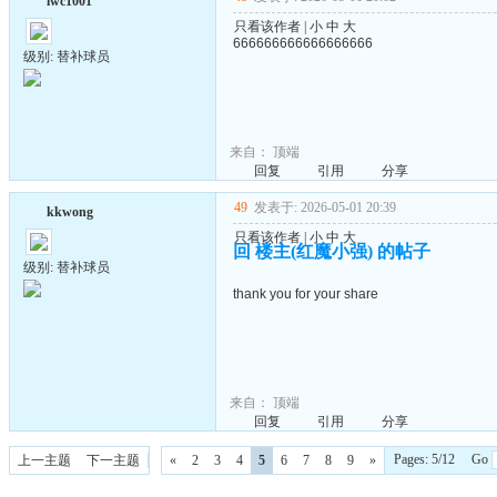
lwc1001
只看该作者
|
小
中
大
666666666666666666
级别: 替补球员
来自：
顶端
回复
引用
分享
49
发表于: 2026-05-01 20:39
kkwong
只看该作者
|
小
中
大
回 楼主(红魔小强) 的帖子
级别: 替补球员
thank you for your share
来自：
顶端
回复
引用
分享
Pages: 5/12 Go
上一主题
下一主题
«
2
3
4
5
6
7
8
9
»