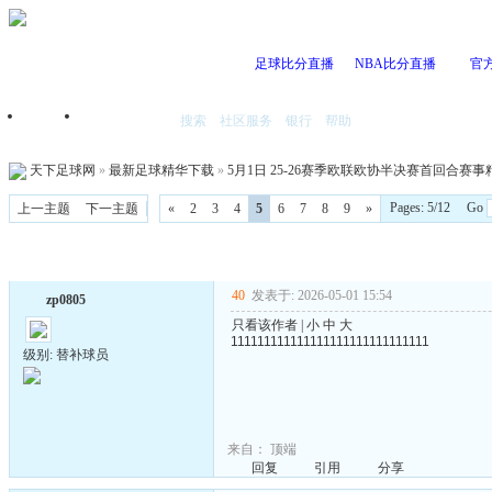
足球比分直播
NBA比分直播
官
搜索
社区服务
银行
帮助
首页
我的空间
天下足球网
»
最新足球精华下载
»
5月1日 25-26赛季欧联欧协半决赛首回合赛事精华 
Pages: 5/12 Go
上一主题
下一主题
«
2
3
4
5
6
7
8
9
»
40
发表于: 2026-05-01 15:54
zp0805
只看该作者
|
小
中
大
111111111111111111111111111111
级别: 替补球员
来自：
顶端
回复
引用
分享