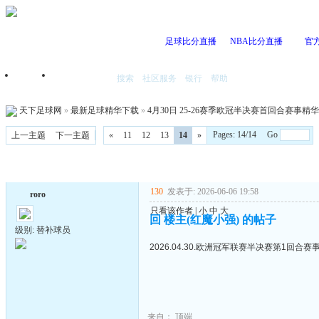
足球比分直播
NBA比分直播
官
搜索
社区服务
银行
帮助
首页
我的空间
天下足球网
»
最新足球精华下载
»
4月30日 25-26赛季欧冠半决赛首回合赛事精华 B
Pages: 14/14 Go
上一主题
下一主题
«
11
12
13
14
»
130
发表于: 2026-06-06 19:58
roro
只看该作者
|
小
中
大
回 楼主(红魔小强) 的帖子
级别: 替补球员
2026.04.30.欧洲冠军联赛半决赛第1回合赛事精
来自：
顶端