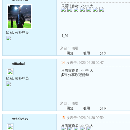
只看该作者
|
小
中
大
级别: 替补球员
I_M
来自：
顶端
回复
引用
分享
14
发表于: 2026-04-30 09:47
xfifotbal
只看该作者
|
小
中
大
多谢分享欧冠精华
级别: 替补球员
来自：
顶端
回复
引用
分享
15
发表于: 2026-04-30 09:50
xxholicbxx
只看该作者
|
小
中
大