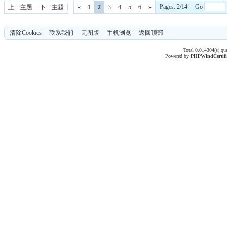
Pages: 2/14 Go
上一主题
下一主题
«
1
2
3
4
5
6
»
清除Cookies
联系我们
无图版
手机浏览
返回顶部
Total 0.014304(s) qu
Powered by
PHPWind
Certif