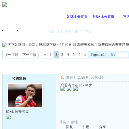
足球比分直播
NBA比分直播
官
搜索
社区服务
银行
帮助
首页
我的空间
天下足球网
»
最新足球精华下载
»
4月30日 25-26赛季欧冠半决赛首回合赛事精华 B
Pages: 2/14 Go
上一主题
下一主题
«
1
2
3
4
5
6
»
10
发表于: 2026-04-30 09:24
拉姆塞16
只看该作者
|
小
中
大
级别: 替补球员
来自：
顶端
回复
引用
分享