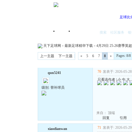
足球比
搜索
社区服务
银
首页
我的空间
天下足球网
»
最新足球精华下载
»
4月29日 25-26赛季英超
Pages: 8
上一主题
下一主题
«
5
6
7
8
»
70
发表于: 2026-05-28 
qun5241
只看该作者
|
小
中
大
级别: 替补球员
来自：
顶端
回复
引用
71
发表于: 2026-05-29 
xiaodianwan