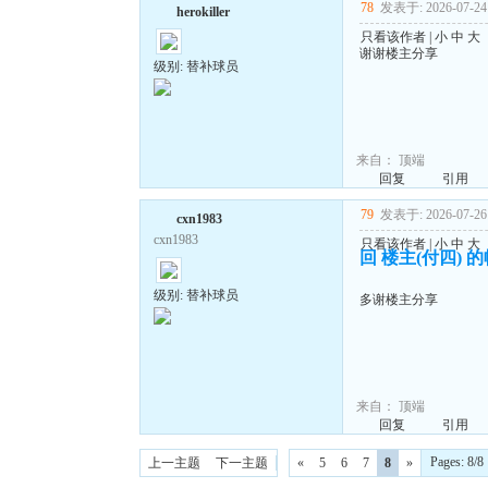
78
发表于: 2026-07-24 
herokiller
只看该作者
|
小
中
大
谢谢楼主分享
级别: 替补球员
来自：
顶端
回复
引用
79
发表于: 2026-07-26 
cxn1983
cxn1983
只看该作者
|
小
中
大
回 楼主(付四) 
级别: 替补球员
多谢楼主分享
来自：
顶端
回复
引用
Pages: 8
上一主题
下一主题
«
5
6
7
8
»