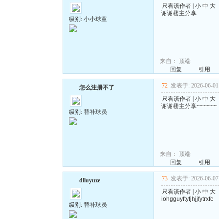
只看该作者
|
小
中
大
谢谢楼主分享
级别: 小小球童
来自：
顶端
回复
引用
72
发表于: 2026-06-01 
怎么注册不了
只看该作者
|
小
中
大
谢谢楼主分享~~~~~~
级别: 替补球员
来自：
顶端
回复
引用
73
发表于: 2026-06-07 
dlluyuze
只看该作者
|
小
中
大
iohgguyftyfjhjjfytrxfc
级别: 替补球员