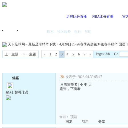
足球比分直播
NBA比分直播
官
搜索
社区服务
银行
帮助
首页
我的空间
天下足球网
»
最新足球精华下载
»
4月29日 25-26赛季英超第34轮赛事精华 国语 10
Pages: 3/8 Go
上一主题
下一主题
«
1
2
3
4
5
6
7
»
20
发表于: 2026-04-30 05:47
佳嘉
只看该作者
|
小
中
大
谢谢，下看看
级别: 替补球员
来自：
顶端
回复
引用
分享