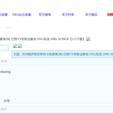
分直播
NBA比分直播
官方微博
官方抖音
官方微信
捐赠
行
帮助
第2轮 巴西VS哥斯达黎加 SNG高清 1080i 58.99GB【115下载】
主题 : 2018俄罗斯世界杯小组赛第2轮 巴西VS哥斯达黎加 SNG高清 1080i 58
18:41
 sharing
分享
19:27