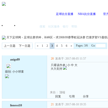
足球比分直播
NBA比分直播
官
搜索
社区服务
银行
帮助
首页
我的空间
天下足球网
»
足球比赛求种，补种区
»
求2008/09赛季欧冠决赛 巴塞罗那VS曼
Pages: 3/6 Go
上一主题
下一主题
«
1
2
3
4
5
6
»
20
发表于: 2017-08-05 11:57
anigo89
只看该作者
|
小
中
大
大力支持
级别: 小小球童
来自：
顶端
回复
引用
分享
21
发表于: 2017-08-10 19:35
lionessi10