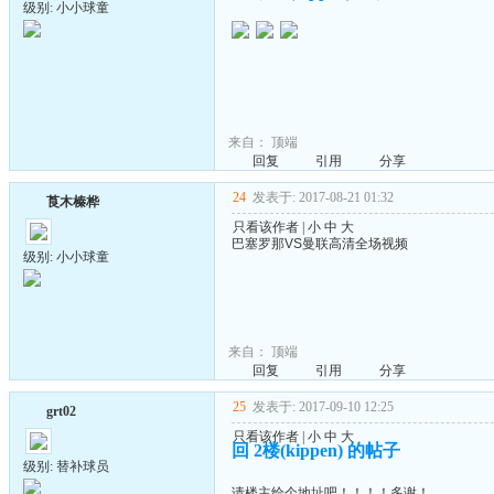
级别: 小小球童
来自：
顶端
回复
引用
分享
24
发表于: 2017-08-21 01:32
莨木榛桦
只看该作者
|
小
中
大
巴塞罗那VS曼联高清全场视频
级别: 小小球童
来自：
顶端
回复
引用
分享
25
发表于: 2017-09-10 12:25
grt02
只看该作者
|
小
中
大
回 2楼(kippen) 的帖子
级别: 替补球员
请楼主给个地址吧！！！！多谢！