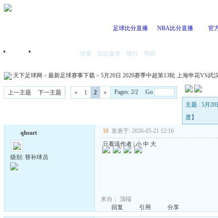
足球比分直播
NBA比分直播
官
搜索
社区服务
银行
帮助
首页
我的空间
天下足球网
»
最新足球赛事下载
»
5月20日 2026赛季中超第13轮 上海申花VS武汉三
Pages: 2/2 Go
上一主题
下一主题
«
1
2
»
主题 : 5月2
度】
10
发表于: 2026-05-21 12:16
qheart
只看该作者
|
小
中
大
级别: 替补球员
来自：
顶端
回复
引用
分享