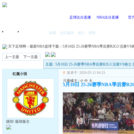
足球比分直播
NBA比分直播
官
搜索
社区服务
银行
帮助
首页
我的空间
天下足球网
»
最新NBA篮球下载
»
5月10日 25-26赛季NBA季后赛R2G3 活塞VS骑
上一主题
下一主题
主题 : 5月10日 25-26赛季NBA季后赛R2G3 活塞VS骑士 英
0
发表于: 2026-05-11 04:33
红魔小强
只看楼主
|
小
中
大
5月10日 25-26赛季NBA季后赛R2
级别: 版块版主